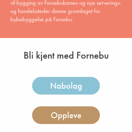
vil bygging av Fornebubanen og nye serverings-
og handelssteder danne grunnlaget for
bybebyggelse på Fornebu.
Bli kjent med Fornebu
Nabolag
Oppleve