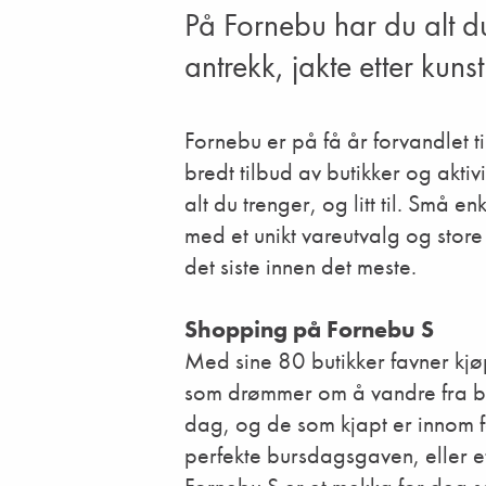
På Fornebu har du alt d
antrekk, jakte etter kun
Fornebu er på få år forvandlet ti
bredt tilbud av butikker og aktivi
alt du trenger, og litt til. Små e
med et unikt vareutvalg og stor
det siste innen det meste.
Shopping på Fornebu S
Med sine 80 butikker favner kj
som drømmer om å vandre fra buti
dag, og de som kjapt er innom f
perfekte bursdagsgaven, eller et