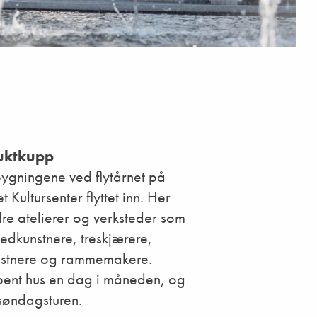
ruktkupp
ygningene ved flytårnet på
 Kultursenter flyttet inn. Her
re atelierer og verksteder som
ledkunstnere, treskjærere,
nstnere og rammemakere.
pent hus en dag i måneden, og
 søndagsturen.