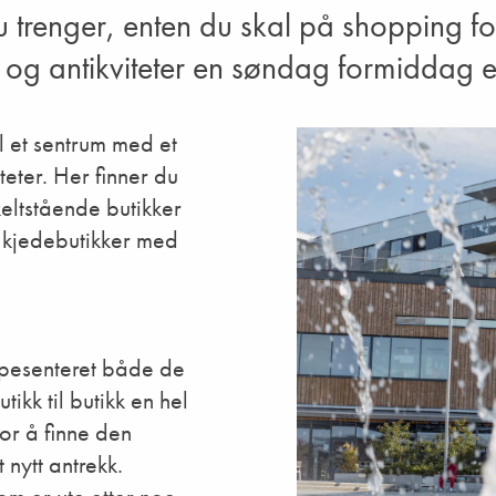
u trenger, enten du skal på shopping fo
st og antikviteter en søndag formiddag e
l et sentrum med et
teter. Her finner du
nkeltstående butikker
e kjedebutikker med
øpesenteret både de
kk til butikk en hel
or å finne den
 nytt antrekk.