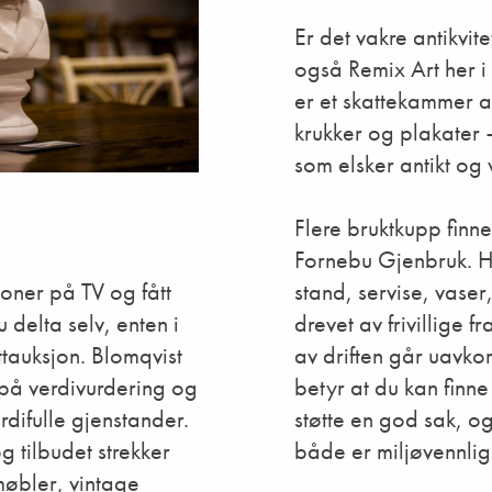
Er det vakre antikvite
også Remix Art her i
er et skattekammer a
krukker og plakater 
som elsker antikt og 
Flere bruktkupp finner
Fornebu Gjenbruk. He
stand, servise, vaser
joner på TV og fått
drevet av frivillige
delta selv, enten i
av driften går uavkor
ttauksjon. Blomqvist
betyr at du kan finne 
e på verdivurdering og
støtte en god sak, o
rdifulle gjenstander.
både er miljøvennlig
 tilbudet strekker
omøbler, vintage