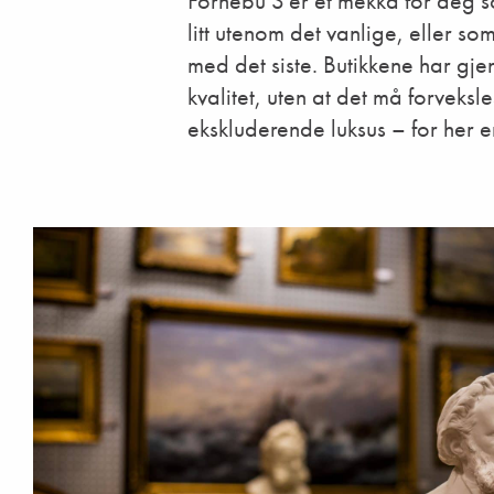
Fornebu S er et mekka for deg s
litt utenom det vanlige, eller so
med det siste. Butikkene har g
kvalitet, uten at det må forveksl
ekskluderende luksus – for her e