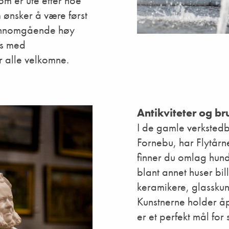
om er ute etter noe
m ønsker å være først
jennomgående høy
es med
r alle velkomne.
Antikviteter og b
I de gamle verkstedb
Fornebu, har Flytårnet
finner du omlag hund
blant annet huser bil
keramikere, glassku
Kunstnerne holder å
er et perfekt mål for