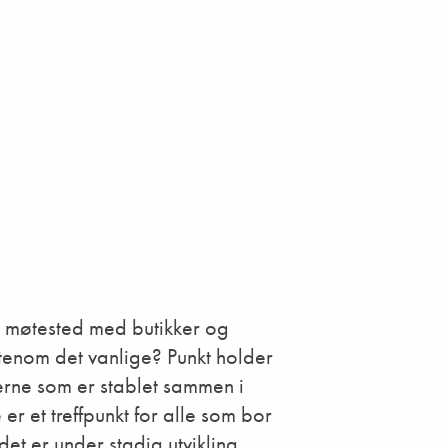
lig møtested med butikker og
 utenom det vanlige? Punkt holder
inerne som er stablet sammen i
er et treffpunkt for alle som bor
det er under stadig utvikling.