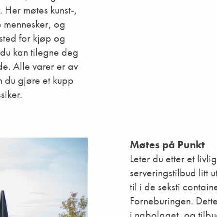
. Her møtes kunst-,
te mennesker, og
 sted for kjøp og
 du kan tilegne deg
. Alle varer er av
n du gjøre et kupp
iker.
Møtes på Punkt
Leter du etter et liv
serveringstilbud litt
til i de seksti conta
Forneburingen. Dette 
i nabolaget, og tilbu