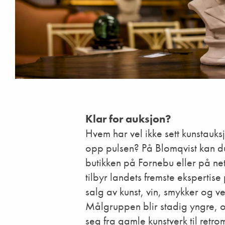
Klar for auksjon?
Hvem har vel ikke sett kunstauks
opp pulsen? På Blomqvist kan du 
butikken på Fornebu eller på ne
tilbyr landets fremste ekspertis
salg av kunst, vin, smykker og ve
Målgruppen blir stadig yngre, og
seg fra gamle kunstverk til retr