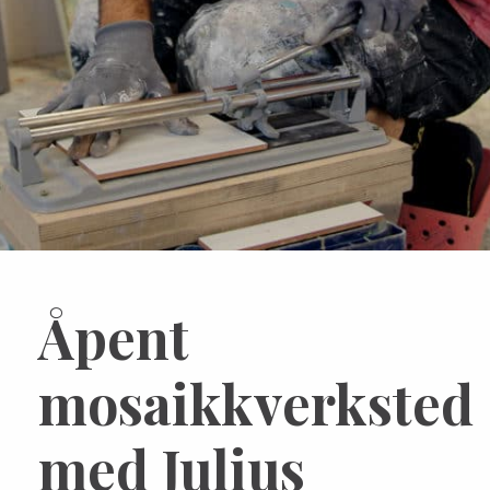
Åpent
mosaikkverksted
med Julius