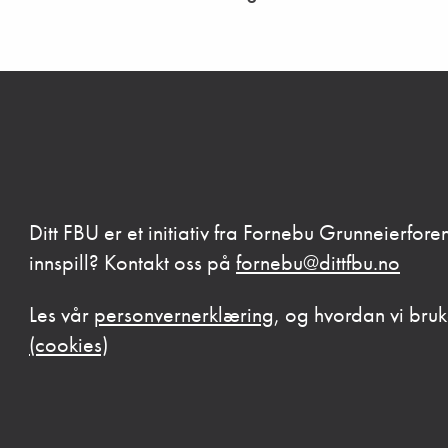
Ditt FBU er et initiativ fra Fornebu Grunneierforen
innspill? Kontakt oss på
fornebu@dittfbu.no
Les vår
personvernerklæring
, og hvordan vi bru
(cookies)