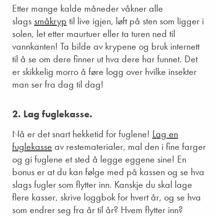
Etter mange kalde måneder våkner alle
slags
småkryp
til live igjen, løft på sten som ligger i
solen, let etter maurtuer eller ta turen ned til
vannkanten! Ta bilde av krypene og bruk internett
til å se om dere finner ut hva dere har funnet. Det
er skikkelig morro å føre logg over hvilke insekter
man ser fra dag til dag!
2. Lag fuglekasse.
Nå er det snart hekketid for fuglene!
Lag en
fuglekasse
av restematerialer, mal den i fine farger
og gi fuglene et sted å legge eggene sine! En
bonus er at du kan følge med på kassen og se hva
slags fugler som flytter inn. Kanskje du skal lage
flere kasser, skrive loggbok for hvert år, og se hva
som endrer seg fra år til år? Hvem flytter inn?