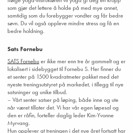
Ifølge yoga-instruktøren vil yoga gi deg en kropp
som gjør det lettere å holde på med mye annet,
samtidig som du forebygger vondter og får bedre
søvn. Du vil også oppleve mindre stress og få en
bedre holdning.
Sats Fornebu
SATS Fornebu
er ikke mer enn tre år gammelt og er
lokalisert i sidebygget til Fornebu S. Her finner du
et senter på 1500 kvadratmeter pakket med det
nyeste treningsutstyret på markedet, i tillegg til nye
satsninger og unike tilbud.
– Vårt senter satser på løping, både inne og ute
når været tillater det. Vi har vår egen løpesal og
den er råfin, forteller daglig leder Kim-Yvonne
Myrvang.
Hun opplever at treningen i det nye året fortsatt har